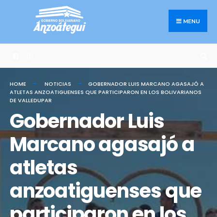
Search
Skip
for:
to
MENU
content
HOME
NOTICIAS
GOBERNADOR LUIS MARCANO AGASAJÓ A
ATLETAS ANZOATIGUENSES QUE PARTICIPARON EN LOS BOLIVARIANOS
DE VALLEDUPAR
Gobernador Luis
Marcano agasajó a
atletas
anzoatiguenses que
participaron en los