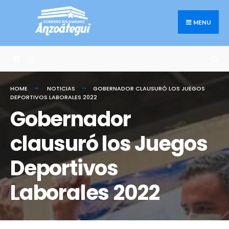
Search
Skip
for:
to
MENU
content
HOME
NOTICIAS
GOBERNADOR CLAUSURÓ LOS JUEGOS
DEPORTIVOS LABORALES 2022
Gobernador
clausuró los Juegos
Deportivos
Laborales 2022