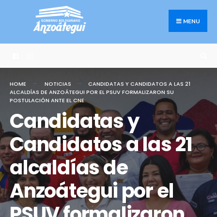
Search
Skip
for:
to
MENU
content
HOME
NOTICIAS
CANDIDATAS Y CANDIDATOS A LAS 21
ALCALDÍAS DE ANZOÁTEGUI POR EL PSUV FORMALIZARON SU
POSTULACIÓN ANTE EL CNE
Candidatas y
Candidatos a las 21
alcaldías de
Anzoátegui por el
PSUV formalizaron