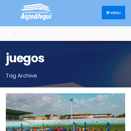
Search
Skip
for:
to
MENU
content
juegos
Tag Archive