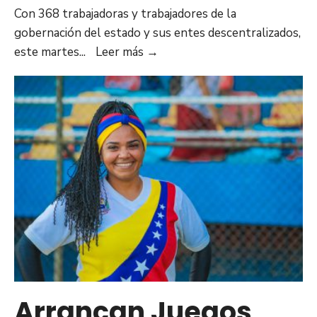
Con 368 trabajadoras y trabajadores de la
gobernación del estado y sus entes descentralizados,
Arrancó
este martes
...
Leer más
→
fase
final
de
los
Juegos
Deportivos
Institucionales
2023
en
Anzoátegui
Arrancan Juegos