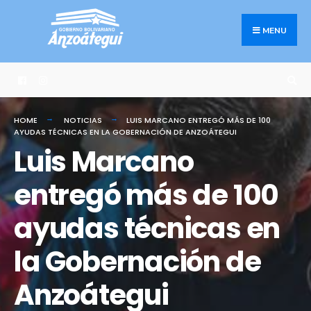
Search
Skip
for:
to
MENU
content
HOME
NOTICIAS
LUIS MARCANO ENTREGÓ MÁS DE 100
AYUDAS TÉCNICAS EN LA GOBERNACIÓN DE ANZOÁTEGUI
Luis Marcano
entregó más de 100
ayudas técnicas en
la Gobernación de
Anzoátegui