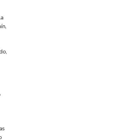
la
ín,
do,
ó
as
o