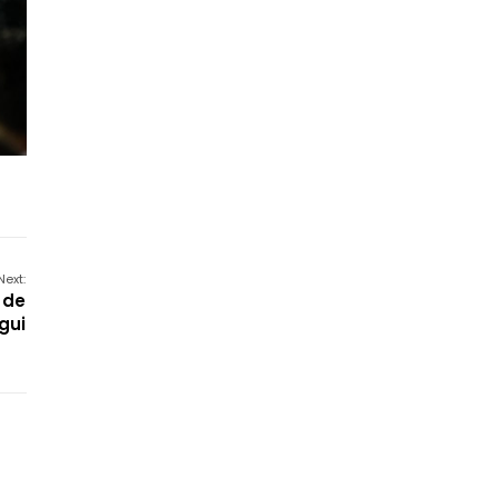
Next:
 de
gui