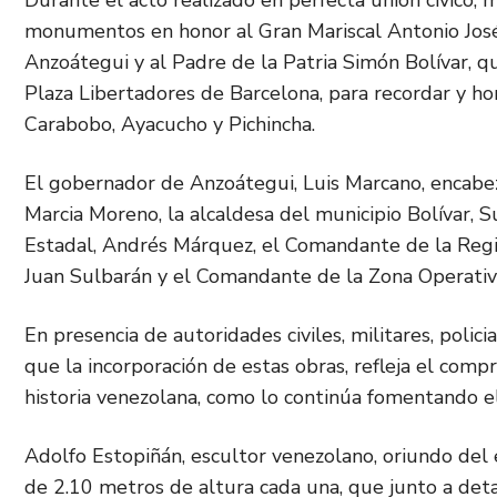
Durante el acto realizado en perfecta unión cívico, m
monumentos en honor al Gran Mariscal Antonio José 
Anzoátegui y al Padre de la Patria Simón Bolívar, q
Plaza Libertadores de Barcelona, para recordar y hom
Carabobo, Ayacucho y Pichincha.
El gobernador de Anzoátegui, Luis Marcano, encabez
Marcia Moreno, la alcaldesa del municipio Bolívar, S
Estadal, Andrés Márquez, el Comandante de la Regi
Juan Sulbarán y el Comandante de la Zona Operativ
En presencia de autoridades civiles, militares, polic
que la incorporación de estas obras, refleja el com
historia venezolana, como lo continúa fomentando e
Adolfo Estopiñán, escultor venezolano, oriundo del 
de 2.10 metros de altura cada una, que junto a deta