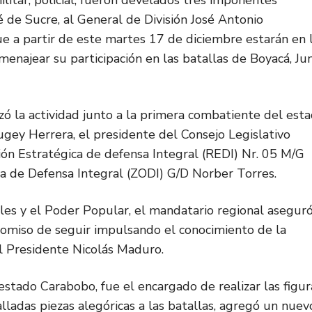
ilitar, policial, fueron develados tres imponentes
de Sucre, al General de División José Antonio
ue a partir de este martes 17 de diciembre estarán en 
enajear su participación en las batallas de Boyacá, Jun
ó la actividad junto a la primera combatiente del esta
ugey Herrera, el presidente del Consejo Legislativo
ón Estratégica de defensa Integral (REDI) Nr. 05 M/G
a de Defensa Integral (ZODI) G/D Norber Torres.
iales y el Poder Popular, el mandatario regional asegur
promiso de seguir impulsando el conocimiento de la
l Presidente Nicolás Maduro.
estado Carabobo, fue el encargado de realizar las figur
lladas piezas alegóricas a las batallas, agregó un nuev