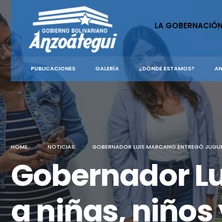
for:
Skip
to
LA GOBERNACIÓ
content
PUBLICACIONES
GALERÍA
¿DÓNDE ESTAMOS?
AN
HOME
NOTICIAS
GOBERNADOR LUIS MARCANO ENTREGÓ JUGUETE
Gobernador Lu
a niñas, niños