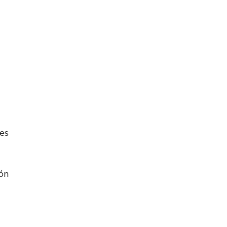
es
ión