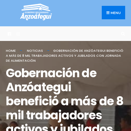
Search
Skip
for:
to
MENU
content
HOME
NOTICIAS
GOBERNACIÓN DE ANZÓATEGUI BENEFICIÓ
A MÁS DE 8 MIL TRABAJADORES ACTIVOS Y JUBILADOS CON JORNADA
DE ALIMENTACIÓN
Gobernación de
Anzóategui
benefició a más de 8
mil trabajadores
activos y jubilados