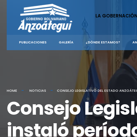
for:
Skip
to
LA GOBERNACIÓ
content
PUBLICACIONES
GALERÍA
¿DÓNDE ESTAMOS?
AN
HOME
NOTICIAS
CONSEJO LEGISLATIVO DEL ESTADO ANZOÁTEG
Consejo Legisl
instaló períod