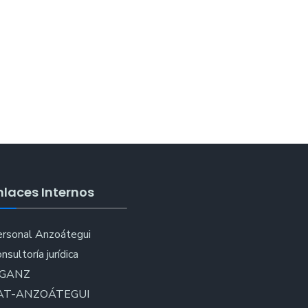
nlaces Internos
rsonal Anzoátegui
nsultoría jurídica
IGANZ
AT-ANZOÁTEGUI