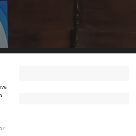
iva
a
or