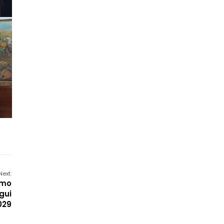
Next:
omo
gui
029