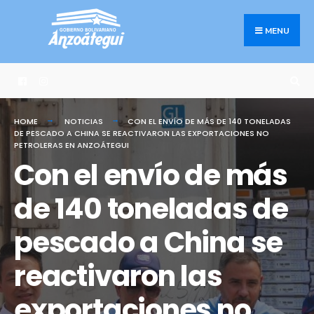
Search
Skip
for:
to
MENU
content
HOME
NOTICIAS
CON EL ENVÍO DE MÁS DE 140 TONELADAS
DE PESCADO A CHINA SE REACTIVARON LAS EXPORTACIONES NO
PETROLERAS EN ANZOÁTEGUI
Con el envío de más
de 140 toneladas de
pescado a China se
reactivaron las
exportaciones no