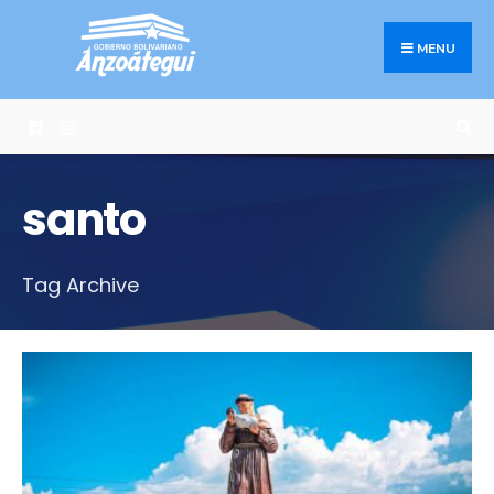
Search
Skip
for:
to
MENU
content
santo
Tag Archive