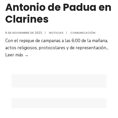
Antonio de Padua en
Clarines
6 DE NOVIEMBRE DE 2023
|
NOTICIAS
|
COMUNICACIÓN
Con el repique de campanas a las 6:00 de la mañana,
actos religiosos, protocolares y de representación
...
Con
Leer más
→
actos
religiosos,
protocolares
y
develación
de
monumento
iniciaron