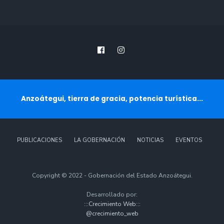
Anzoátegui, tierra de gracia, potencia turística...
PUBLICACIONES
LA GOBERNACIÓN
NOTICIAS
EVENTOS
Copyright © 2022 - Gobernación del Estado Anzoátegui.
Desarrollado por:
:::Crecimiento Web:::
@crecimiento_web