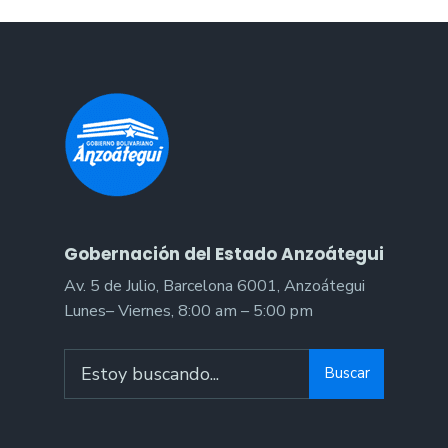
las
fiestas
en
honor
a
San
Antonio
de
Padua
en
Gobernación del Estado Anzoátegui
Clarines
Av. 5 de Julio, Barcelona 6001, Anzoátegui
Lunes– Viernes, 8:00 am – 5:00 pm
Search
Buscar
for: