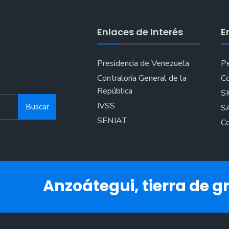
Plan
Tigre
Enlaces de Interés
E
90
Presidencia de Venezuela
Pe
Contraloría General de la
Co
República
S
IVSS
Buscar
S
SENIAT
Co
Anzoátegui, tierra de gr