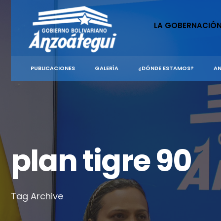
for:
Skip
to
LA GOBERNACIÓ
content
PUBLICACIONES
GALERÍA
¿DÓNDE ESTAMOS?
AN
plan tigre 90
Tag Archive