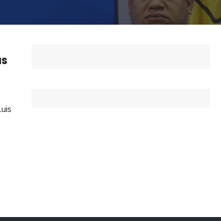
as
Luis