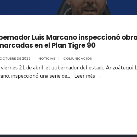
bernador Luis Marcano inspeccionó obr
arcadas en el Plan Tigre 90
 OCTUBRE DE 2023
|
NOTICIAS
|
COMUNICACIÓN
 viernes 21 de abril, el gobernador del estado Anzoátegui, 
Gobernador
ano, inspeccionó una serie de
...
Leer más
→
Luis
Marcano
inspeccionó
obras
enmarcadas
en
el