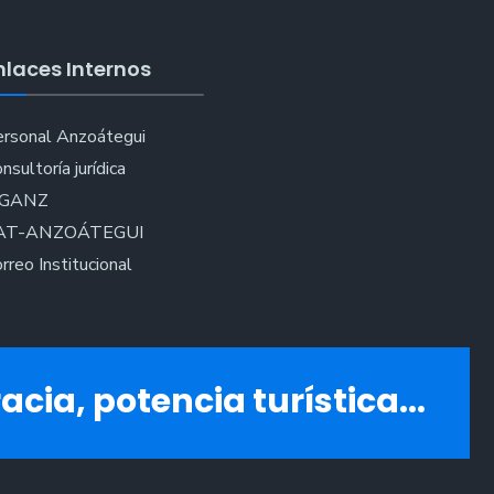
nlaces Internos
rsonal Anzoátegui
nsultoría jurídica
IGANZ
AT-ANZOÁTEGUI
rreo Institucional
acia, potencia turística...