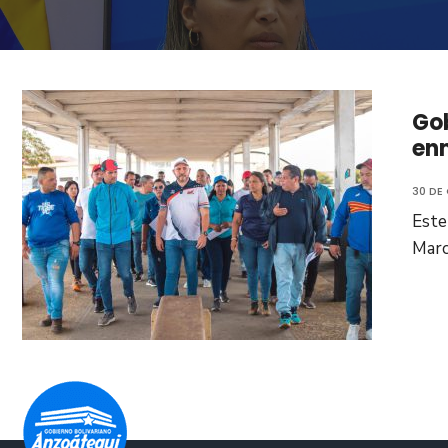
Go
enm
30 DE
Este
Marc