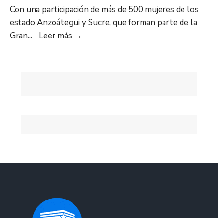
Con una participación de más de 500 mujeres de los
estado Anzoátegui y Sucre, que forman parte de la
Realizado
Gran
...
Leer más
→
con
éxito
encuentro
Nacional
del
Movimiento
Manuelita
Sáenz
en
Anzoátegui