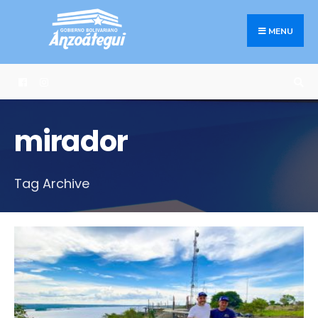
Search
Skip
for:
to
MENU
content
mirador
Tag Archive