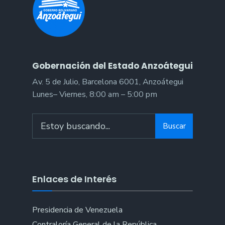
Anzoátegui
en
Ciudad
Orinoco
Gobernación del Estado Anzoátegui
Av. 5 de Julio, Barcelona 6001, Anzoátegui
Lunes– Viernes, 8:00 am – 5:00 pm
Search
Buscar
for:
Enlaces de Interés
Presidencia de Venezuela
Contraloría General de la República