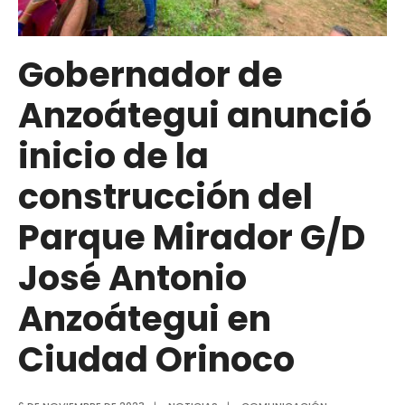
José
Antonio
Anzoátegui
Gobernador de
en
Anzoátegui anunció
Independencia
inicio de la
construcción del
Parque Mirador G/D
José Antonio
Anzoátegui en
Ciudad Orinoco