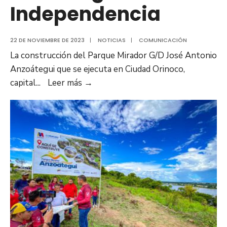
Independencia
22 DE NOVIEMBRE DE 2023
|
NOTICIAS
|
COMUNICACIÓN
La construcción del Parque Mirador G/D José Antonio
Anzoátegui que se ejecuta en Ciudad Orinoco,
Más
capital
...
Leer más
→
de
70%
de
ejecución
registra
construcción
del
Parque
Mirador
G/D