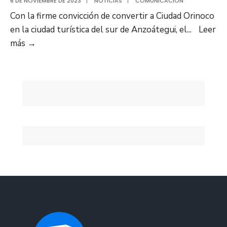
6 DE NOVIEMBRE DE 2023
|
NOTICIAS
|
COMUNICACIÓN
Con la firme convicción de convertir a Ciudad Orinoco
en la ciudad turística del sur de Anzoátegui, el
...
Leer
Gobernador
más
→
de
Anzoátegui
anunció
inicio
de
la
construcción
del
Parque
Mirador
G/D
José
Antonio