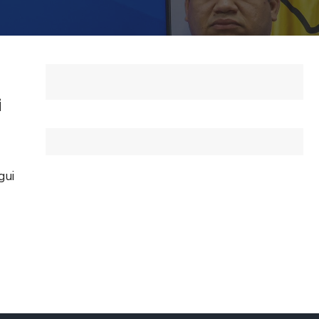
i
gui
o