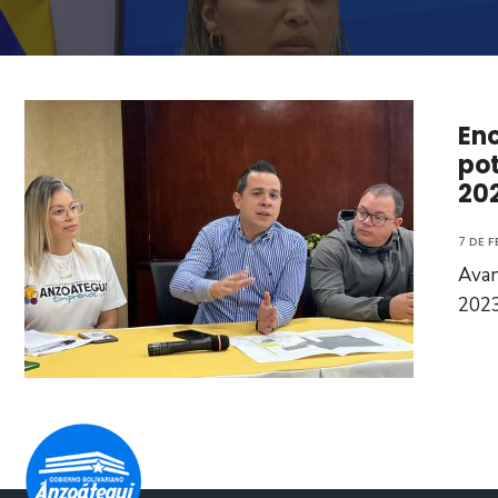
Enc
pot
20
7 DE 
Avan
2023