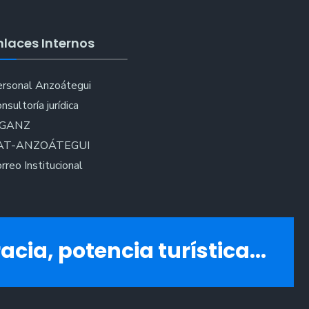
nlaces Internos
ica
rsonal Anzoátegui
i
nsultoría jurídica
IGANZ
AT-ANZOÁTEGUI
rreo Institucional
acia, potencia turística...