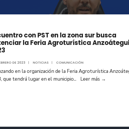
uentro con PST en la zona sur busca
enciar la Feria Agroturística Anzoátegu
23
FEBRERO DE 2023
|
NOTICIAS
|
COMUNICACIÓN
zando en la organización de la Feria Agroturística Anzoáte
Encuentr
, que tendrá lugar en el municipio
...
Leer más
→
con
PST
en
la
zona
sur