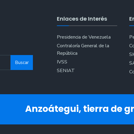
busca
potenciar
Enlaces de Interés
E
la
Feria
Agroturíst
Presidencia de Venezuela
Pe
Anzoátegu
Contraloría General de la
Co
2023
República
S
IVSS
Buscar
S
SENIAT
Co
Anzoátegui, tierra de gr