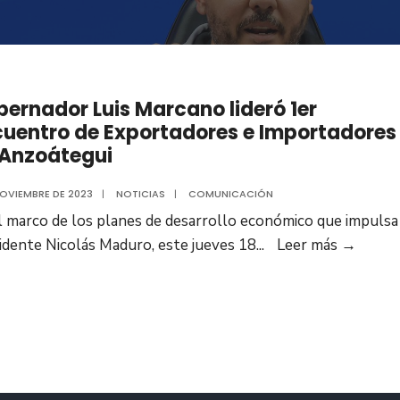
ernador Luis Marcano lideró 1er
uentro de Exportadores e Importadores
 Anzoátegui
NOVIEMBRE DE 2023
|
NOTICIAS
|
COMUNICACIÓN
l marco de los planes de desarrollo económico que impulsa
Gober
idente Nicolás Maduro, este jueves 18
...
Leer más
→
Luis
Marca
lideró
1er
Encue
de