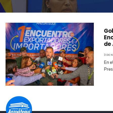
Gob
Enc
de
3 DE 
En e
Pres