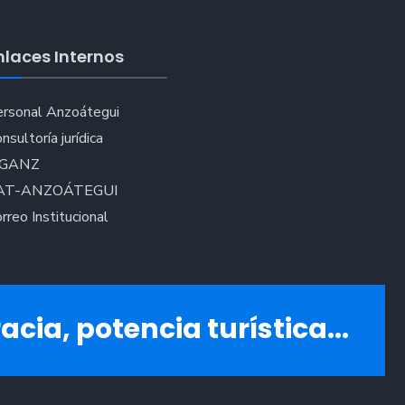
tadores
nlaces Internos
tadores
tegui
rsonal Anzoátegui
nsultoría jurídica
IGANZ
AT-ANZOÁTEGUI
rreo Institucional
acia, potencia turística...