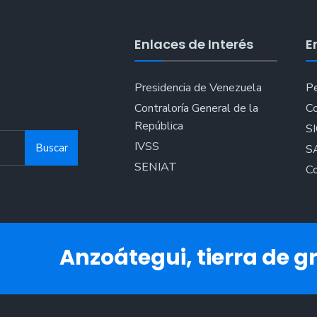
Expor
e
Enlaces de Interés
E
Impor
de
Anzoá
Presidencia de Venezuela
Pe
Contraloría General de la
Co
República
S
IVSS
Buscar
S
SENIAT
Co
Anzoátegui, tierra de gr