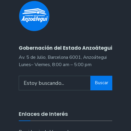
en
Anzoátegui
Gobernación del Estado Anzoátegui
Av. 5 de Julio, Barcelona 6001, Anzoátegui
Lunes– Viernes, 8:00 am – 5:00 pm
Search
Buscar
for:
Enlaces de Interés