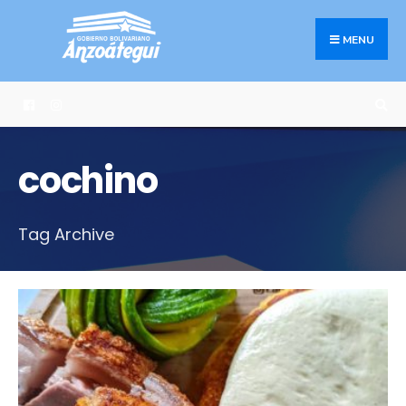
Search
Skip
for:
to
MENU
content
cochino
Tag Archive