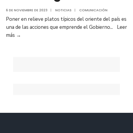
6 DE NOVIEMBRE DE 2023
|
NOTICIAS
|
COMUNICACIÓN
Poner en relieve platos típicos del oriente del país es
una de las acciones que emprende el Gobierno
...
Leer
Inició
más
→
1era
edición
de
la
Ruta
Gastronómica
de
la
Cachapa,
Cochino
y
Queso