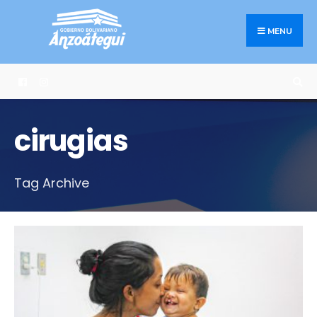
Search
Skip
for:
to
MENU
content
cirugias
Tag Archive