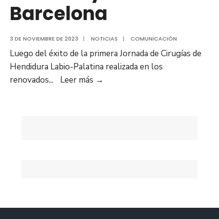
Barcelona
3 DE NOVIEMBRE DE 2023
|
NOTICIAS
|
COMUNICACIÓN
Luego del éxito de la primera Jornada de Cirugías de
Hendidura Labio-Palatina realizada en los
Segunda
renovados
...
Leer más
→
fase
de
Jornadas
de
Cirugías
de
Hendidura
de
Labio-
Palatina