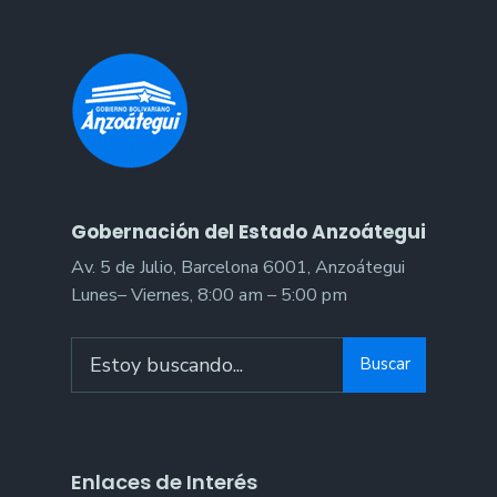
benefició
a
10
niñas
y
niños
en
Barcelona
Gobernación del Estado Anzoátegui
Av. 5 de Julio, Barcelona 6001, Anzoátegui
Lunes– Viernes, 8:00 am – 5:00 pm
Search
Buscar
for:
Enlaces de Interés