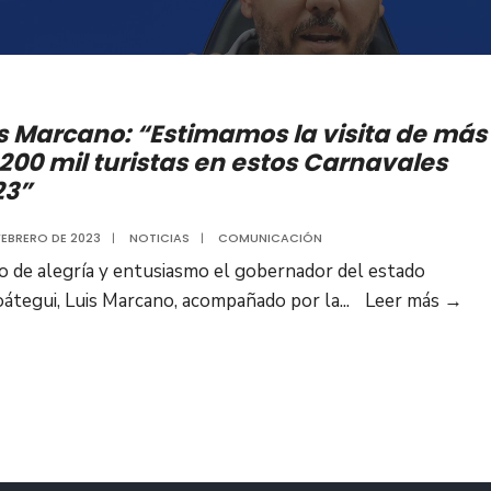
s Marcano: “Estimamos la visita de más
200 mil turistas en estos Carnavales
23”
 FEBRERO DE 2023
|
NOTICIAS
|
COMUNICACIÓN
o de alegría y entusiasmo el gobernador del estado
Lui
átegui, Luis Marcano, acompañado por la
...
Leer más
→
Mar
“Es
la
visi
de
má