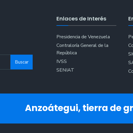
de
20
Enlaces de Interés
E
mil
tur
en
Presidencia de Venezuela
Pe
est
Contraloría General de la
Co
Car
República
S
20
IVSS
Buscar
S
SENIAT
Co
Anzoátegui, tierra de gr