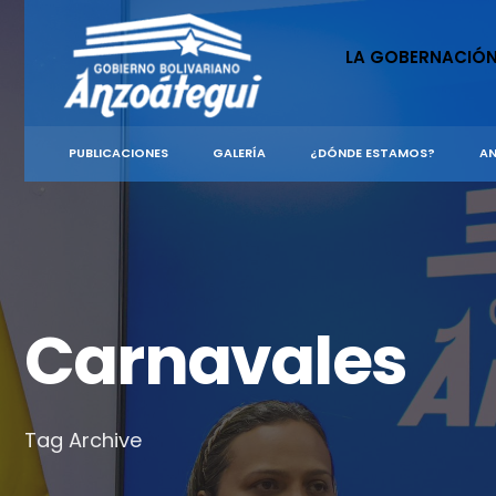
for:
Skip
to
LA GOBERNACIÓ
content
PUBLICACIONES
GALERÍA
¿DÓNDE ESTAMOS?
AN
Carnavales
Tag Archive