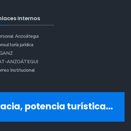
0
nlaces Internos
istas
rsonal Anzoátegui
os
nsultoría jurídica
navales
IGANZ
23”
AT-ANZOÁTEGUI
rreo Institucional
acia, potencia turística...