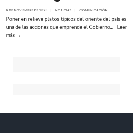
6 DE NOVIEMBRE DE 2023
|
NOTICIAS
|
COMUNICACIÓN
Poner en relieve platos típicos del oriente del país es
una de las acciones que emprende el Gobierno
...
Leer
Inició
más
→
1era
edición
de
la
Ruta
Gastronómica
de
la
Cachapa,
Cochino
y
Queso