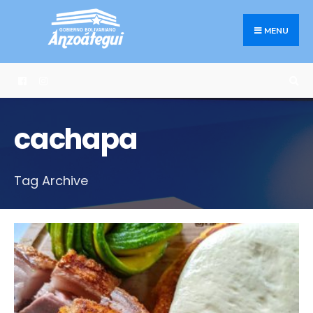
Search
Skip
for:
to
MENU
content
cachapa
Tag Archive