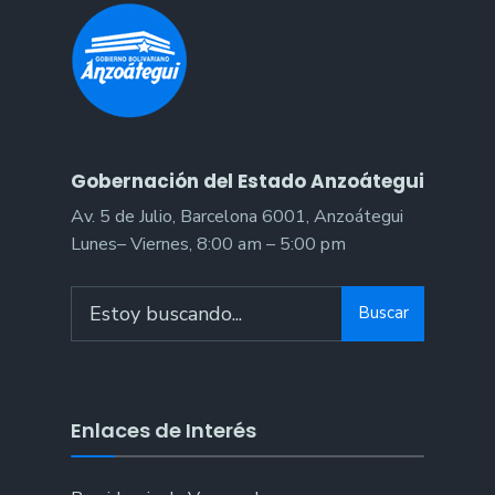
en
Anzoátegui
Gobernación del Estado Anzoátegui
Av. 5 de Julio, Barcelona 6001, Anzoátegui
Lunes– Viernes, 8:00 am – 5:00 pm
Search
Buscar
for:
Enlaces de Interés