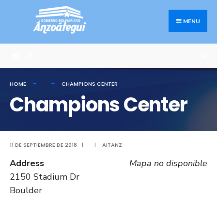
Search
Skip
for:
to
MENU
content
HOME
CHAMPIONS CENTER
Champions Center
11 DE SEPTIEMBRE DE 2018
|
|
AITANZ
Address
Mapa no disponible
2150 Stadium Dr
Boulder