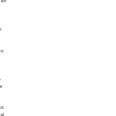
 en
e
co
n
re
os
 al