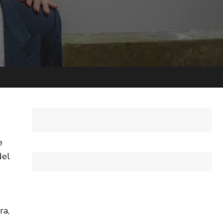
e
del
ra,