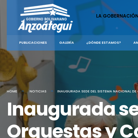
for:
Skip
to
LA GOBERNACIÓ
content
PUBLICACIONES
GALERÍA
¿DÓNDE ESTAMOS?
AN
HOME
NOTICIAS
INAUGURADA SEDE DEL SISTEMA NACIONAL DE 
Inaugurada se
Orquestas y Co