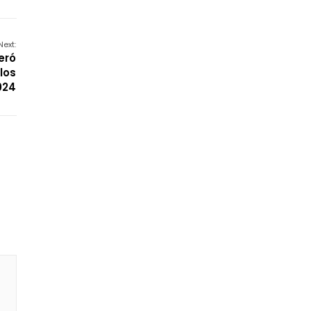
Next:
eró
los
024