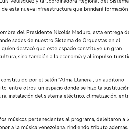
 Luis Velásquez y la Coordinadora Regional del Sistema
s de esta nueva infraestructura que brindará formación
nombre del Presidente Nicolás Maduro, esta entrega d
grande sedes de nuestro Sistema de Orquestas en el
, quien destacó que este espacio constituye un gran
cultura, sino también a la economía y al impulso turísti
 constituido por el salón “Alma Llanera”, un auditorio
ósito, entre otros, un espacio donde se hizo la sustitució
a, instalación del sistema eléctrico, climatización, ent
ños músicos pertenecientes al programa, deleitaron a l
onor a la música venezolana, rindiendo tributo además,