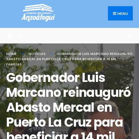
Search
Skip
for:
to
MENU
content
HOME
NOTICIAS
GOBERNADOR LUIS MARCANO REINAUGURÓ
ABASTO MERCAL EN PUERTO LA CRUZ PARA BENEFICIAR A 14 MIL
FAMILIAS
Gobernador Luis
Marcano reinauguró
Abasto Mercal en
Puerto La Cruz para
beneficiar a 14 mil