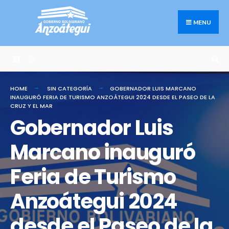
Search
Skip
for:
to
MENU
content
HOME
SIN CATEGORÍA
GOBERNADOR LUIS MARCANO
INAUGURÓ FERIA DE TURISMO ANZOÁTEGUI 2024 DESDE EL PASEO DE LA
CRUZ Y EL MAR
Gobernador Luis
Marcano inauguró
Feria de Turismo
Anzoátegui 2024
desde el Paseo de la