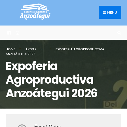
Search
Skip
for:
to
MENU
content
HOME
EXPOFERIA AGROPRODUCTIVA
Events
ANZOÁTEGUI 2026
Expoferia
Agroproductiva
Anzoátegui 2026
Event Date: