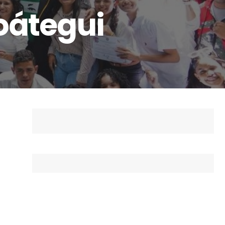
oátegui