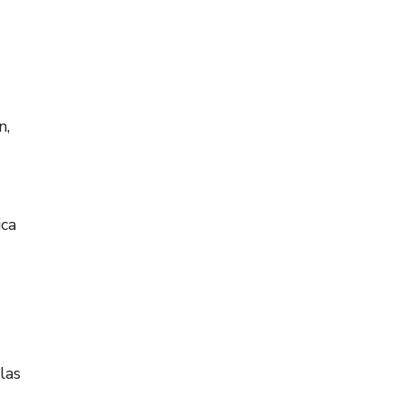
n,
ica
las