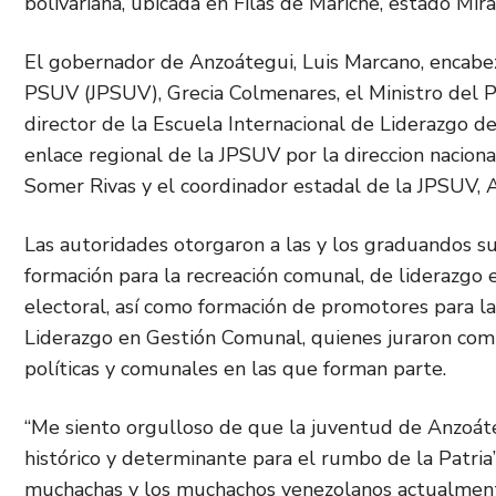
bolivariana, ubicada en Filas de Mariche, estado Mir
El gobernador de Anzoátegui, Luis Marcano, encabez
PSUV (JPSUV), Grecia Colmenares, el Ministro del P
director de la Escuela Internacional de Liderazgo de
enlace regional de la JPSUV por la direccion naciona
Somer Rivas y el coordinador estadal de la JPSUV, A
Las autoridades otorgaron a las y los graduandos sus
formación para la recreación comunal, de liderazgo es
electoral, así como formación de promotores para l
Liderazgo en Gestión Comunal, quienes juraron compa
políticas y comunales en las que forman parte.
“Me siento orgulloso de que la juventud de Anzoát
histórico y determinante para el rumbo de la Patria
muchachas y los muchachos venezolanos actualmente