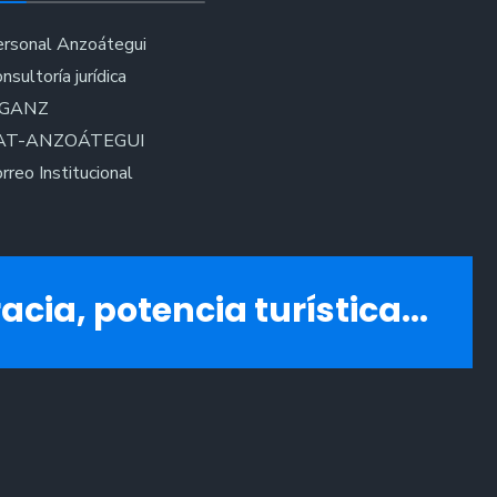
rsonal Anzoátegui
nsultoría jurídica
IGANZ
AT-ANZOÁTEGUI
rreo Institucional
acia, potencia turística...