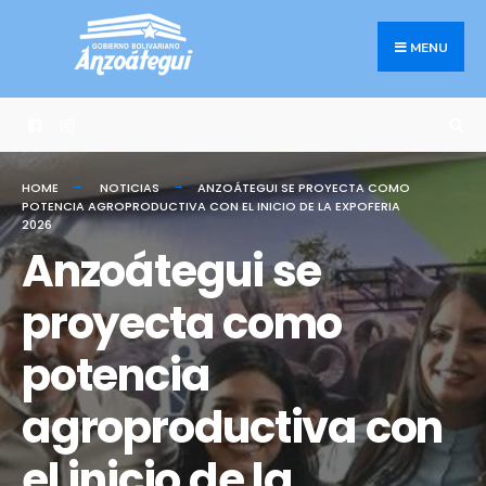
Search
Skip
for:
to
MENU
content
HOME
NOTICIAS
ANZOÁTEGUI SE PROYECTA COMO
POTENCIA AGROPRODUCTIVA CON EL INICIO DE LA EXPOFERIA
2026
Anzoátegui se
proyecta como
potencia
agroproductiva con
el inicio de la