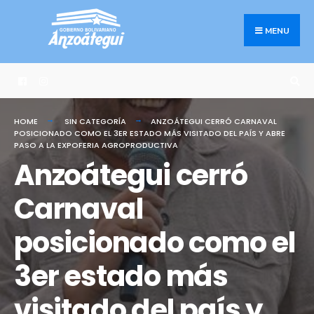
Search
Skip
for:
to
MENU
content
HOME
SIN CATEGORÍA
ANZOÁTEGUI CERRÓ CARNAVAL
POSICIONADO COMO EL 3ER ESTADO MÁS VISITADO DEL PAÍS Y ABRE
PASO A LA EXPOFERIA AGROPRODUCTIVA
Anzoátegui cerró
Carnaval
posicionado como el
3er estado más
visitado del país y