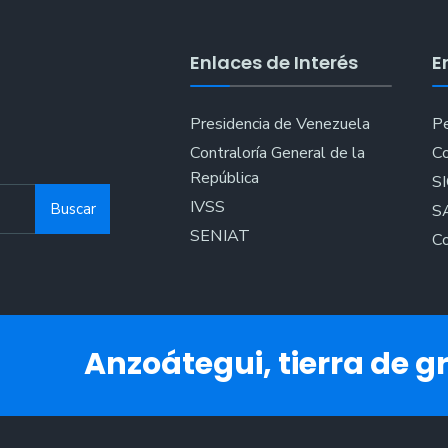
y
Embellecimi
Enlaces de Interés
E
de
la
Playa
Presidencia de Venezuela
Pe
Cangrejo
Contraloría General de la
Co
de
República
S
Lechería
IVSS
Buscar
S
SENIAT
Co
Anzoátegui, tierra de gr