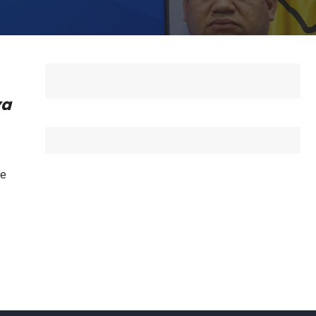
ya
te