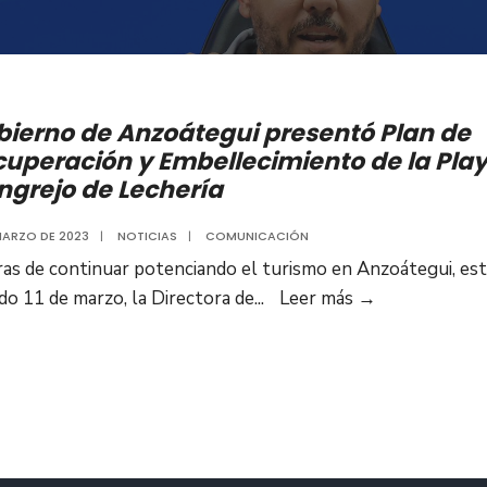
bierno de Anzoátegui presentó Plan de
uperación y Embellecimiento de la Pla
ngrejo de Lechería
 MARZO DE 2023
|
NOTICIAS
|
COMUNICACIÓN
ras de continuar potenciando el turismo en Anzoátegui, es
Gobierno
do 11 de marzo, la Directora de
...
Leer más
→
de
Anzoátegui
presentó
Plan
de
Recuperación