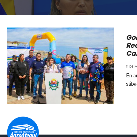
Go
Rec
Ca
11 DE
En a
sába