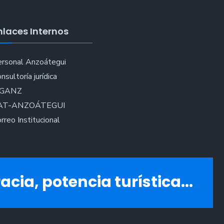
ento
nlaces Internos
rsonal Anzoátegui
nsultoría jurídica
IGANZ
AT-ANZOÁTEGUI
rreo Institucional
acia, potencia turística...