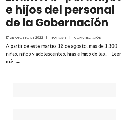
e hijos del personal
de la Gobernación
17 DE AGOSTO DE 2022
|
NOTICIAS
|
COMUNICACIÓN
A partir de este martes 16 de agosto, más de 1.300
niñas, niños y adolescentes, hijas e hijos de las
...
Leer
Arrancó
más
→
Plan
Vacacional
“Anzoátegui
te
Enamora”
para
hijas
e