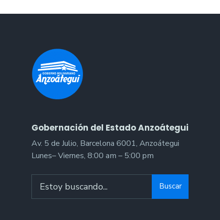
hijos
del
personal
de
la
Gobernación
Gobernación del Estado Anzoátegui
Av. 5 de Julio, Barcelona 6001, Anzoátegui
Lunes– Viernes, 8:00 am – 5:00 pm
Search
Buscar
for: