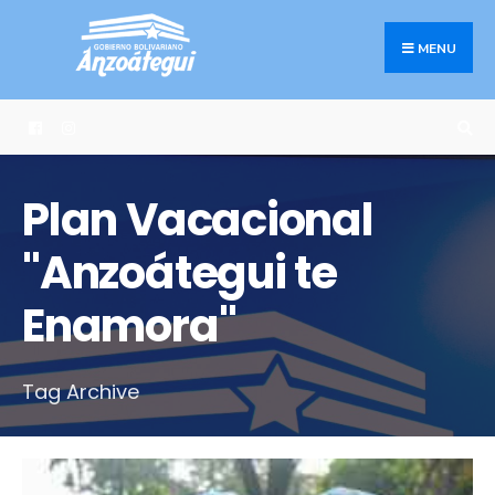
Search
Skip
for:
to
MENU
content
Plan Vacacional
"Anzoátegui te
Enamora"
Tag Archive