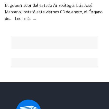
El gobernador del estado Anzoátegui, Luis José
Marcano, instaló este viernes 03 de enero, el Órgano
Instalado
de
...
Leer más
→
Órgano
de
Dirección
de
Defensa
Integral
en
Anzoátegui