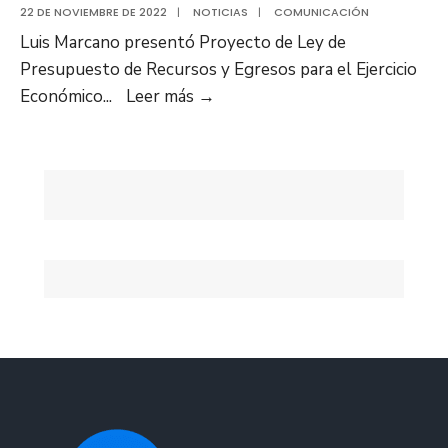
22 DE NOVIEMBRE DE 2022
|
NOTICIAS
|
COMUNICACIÓN
Luis Marcano presentó Proyecto de Ley de
Presupuesto de Recursos y Egresos para el Ejercicio
Luis
Económico
...
Leer más
→
Marcano
presentó
Proyecto
de
Ley
de
Presupuesto
de
Recursos
y
Egresos
para
el