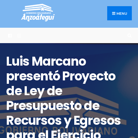
Search
Skip
for:
to
MENU
content
Luis Marcano
presentó Proyecto
de Ley de
Presupuesto de
Recursos y Egresos
para el Ejercicio