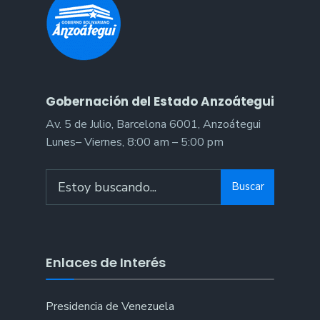
Ejercicio
Económico
Financiero
2023
Gobernación del Estado Anzoátegui
Av. 5 de Julio, Barcelona 6001, Anzoátegui
Lunes– Viernes, 8:00 am – 5:00 pm
Search
Buscar
for:
Enlaces de Interés
Presidencia de Venezuela