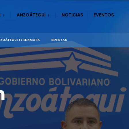
N
ANZOÁTEGUI
NOTICIAS
EVENTOS
ZOÁTEGUI TE ENAMORA
REVISTAS
n