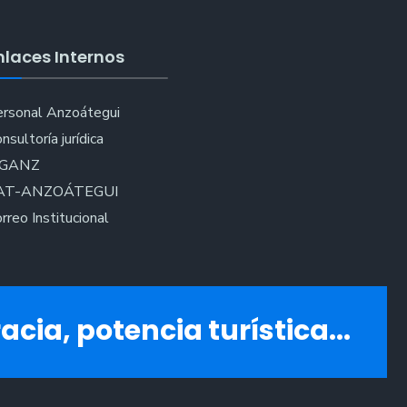
nlaces Internos
es
rsonal Anzoátegui
nsultoría jurídica
ui
IGANZ
AT-ANZOÁTEGUI
rreo Institucional
acia, potencia turística...