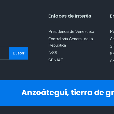
Gran
Misión
Enlaces de Interés
E
Cuadrant
de
Paz
Presidencia de Venezuela
Pe
en
Contraloría General de la
Co
Anzoáteg
República
S
IVSS
Buscar
S
SENIAT
Co
Anzoátegui, tierra de gr