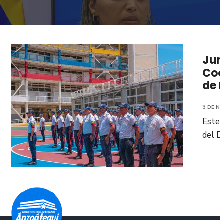
Jur
Coo
de 
3 DE 
Este
del 