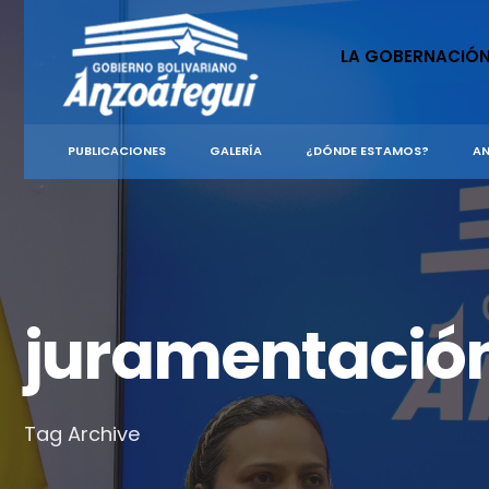
for:
Skip
to
LA GOBERNACIÓ
content
PUBLICACIONES
GALERÍA
¿DÓNDE ESTAMOS?
AN
juramentació
Tag Archive