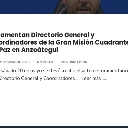
amentan Directorio General y
rdinadores de la Gran Misión Cuadrant
Paz en Anzoátegui
NOVIEMBRE DE 2023
|
NOTICIAS
|
COMUNICACIÓN
 sábado 20 de mayo se llevó a cabo el acto de Juramentaci
Jurament
Directorio General y Coordinadores
...
Leer más
→
Directori
General
y
Coordina
de
la