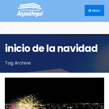
Search
Skip
for:
to
MENU
content
inicio de la navidad
Tag Archive