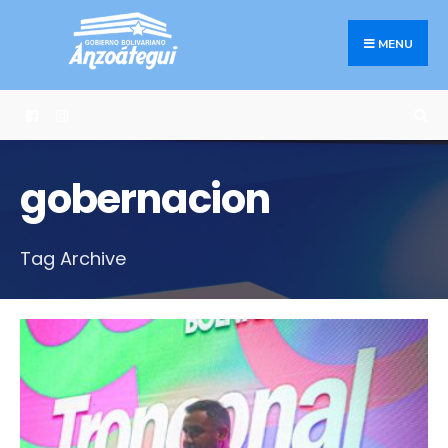
Search
Skip
for:
to
MENU
content
gobernacion
Tag Archive