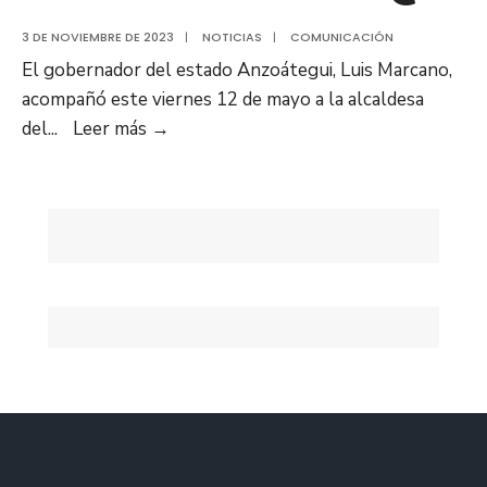
3 DE NOVIEMBRE DE 2023
|
NOTICIAS
|
COMUNICACIÓN
El gobernador del estado Anzoátegui, Luis Marcano,
acompañó este viernes 12 de mayo a la alcaldesa
Gobernador
del
...
Leer más
→
de
Anzoátegui
acompañó
presentación
de
resultados
del
Plan
Tronconal
de
Tod@s