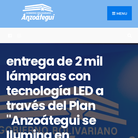
Search
Skip
for:
to
MENU
content
entrega de 2 mil
lámparas con
tecnología LED a
través del Plan
"Anzoátegui se
Ilumina en