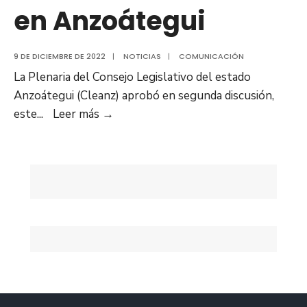
en Anzoátegui
9 DE DICIEMBRE DE 2022
|
NOTICIAS
|
COMUNICACIÓN
La Plenaria del Consejo Legislativo del estado
Anzoátegui (Cleanz) aprobó en segunda discusión,
Aprueban
este
...
Leer más
→
en
segunda
discusión
Ley
de
Presupuesto
para
el
Ejercicio
Económico