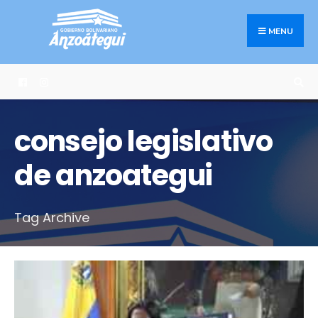
Search
Skip
for:
to
MENU
content
consejo legislativo
de anzoategui
Tag Archive