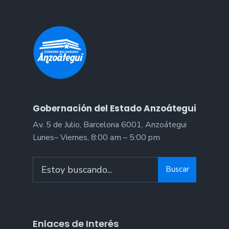
del
2023
en
Anzoátegui
Gobernación del Estado Anzoátegui
Av. 5 de Julio, Barcelona 6001, Anzoátegui
Lunes– Viernes, 8:00 am – 5:00 pm
Search
Buscar
for:
Enlaces de Interés