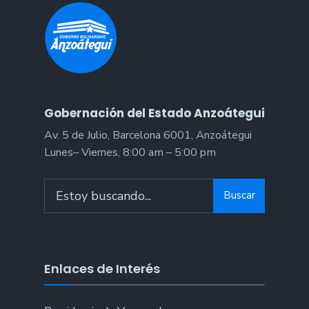
hospital
pediátrico
de
Barcelona
Gobernación del Estado Anzoátegui
Av. 5 de Julio, Barcelona 6001, Anzoátegui
Lunes– Viernes, 8:00 am – 5:00 pm
Search
Buscar
for:
Enlaces de Interés