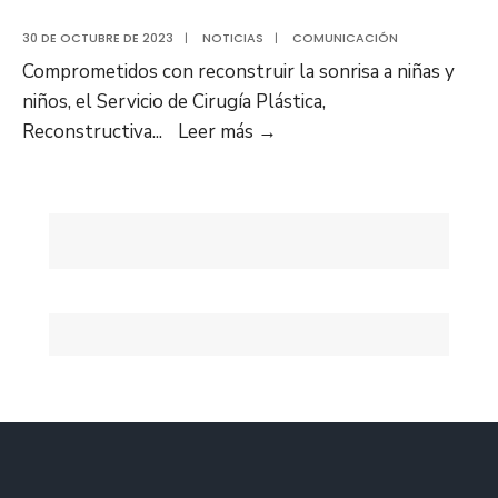
30 DE OCTUBRE DE 2023
|
NOTICIAS
|
COMUNICACIÓN
Comprometidos con reconstruir la sonrisa a niñas y
niños, el Servicio de Cirugía Plástica,
Jornada
Reconstructiva
...
Leer más
→
de
cirugías
de
hendidura
labio-
palatina
benefició
a
15
niños
en
el