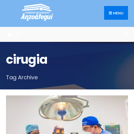
Search
Skip
for:
to
MENU
content
cirugia
Tag Archive