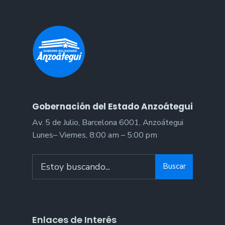
horas
para
rehabilitación
de
alcantarilla
Gobernación del Estado Anzoátegui
Av. 5 de Julio, Barcelona 6001, Anzoátegui
Lunes– Viernes, 8:00 am – 5:00 pm
Search
Buscar
for:
Enlaces de Interés