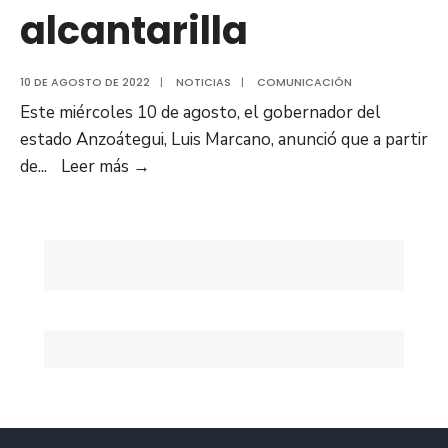
alcantarilla
10 DE AGOSTO DE 2022
|
NOTICIAS
|
COMUNICACIÓN
Este miércoles 10 de agosto, el gobernador del
estado Anzoátegui, Luis Marcano, anunció que a partir
Luis
de
...
Leer más
→
Marcano
anunció
el
cierre
de
la
Troncal
9
por
48