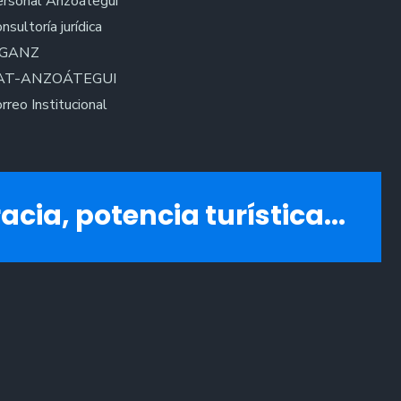
rsonal Anzoátegui
nsultoría jurídica
IGANZ
AT-ANZOÁTEGUI
rreo Institucional
acia, potencia turística...