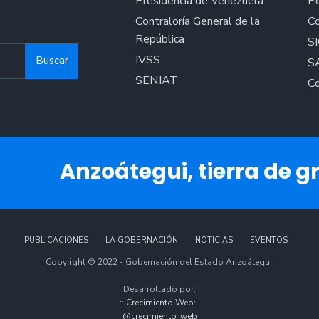
Presidencia de Venezuela
Pe
Contraloría General de la
Co
República
S
IVSS
Buscar
S
SENIAT
Co
Anzoátegui, tierra de gr
PUBLICACIONES
LA GOBERNACIÓN
NOTICIAS
EVENTOS
Copyright © 2022 - Gobernación del Estado Anzoátegui.
Desarrollado por:
:::Crecimiento Web:::
@crecimiento_web