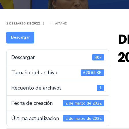
2 DE MARZO DE 2022
|
|
AITANZ
D
Descargar
2
Descargar
407
Tamaño del archivo
626.69 KB
Recuento de archivos
1
Fecha de creación
2 de marzo de 2022
Última actualización
2 de marzo de 2022