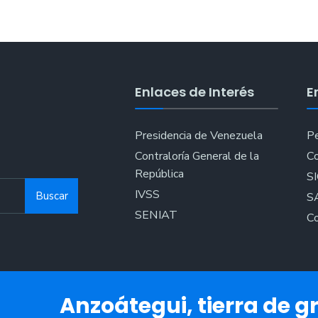
Enlaces de Interés
E
Presidencia de Venezuela
Pe
Contraloría General de la
Co
República
S
IVSS
Buscar
S
SENIAT
Co
Anzoátegui, tierra de gr