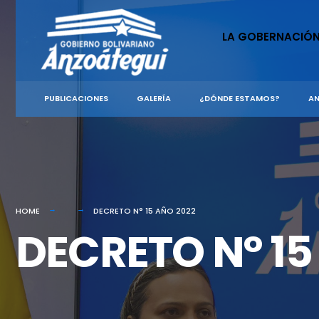
for:
Skip
to
LA GOBERNACIÓ
content
PUBLICACIONES
GALERÍA
¿DÓNDE ESTAMOS?
AN
HOME
DECRETO N° 15 AÑO 2022
DECRETO N° 15