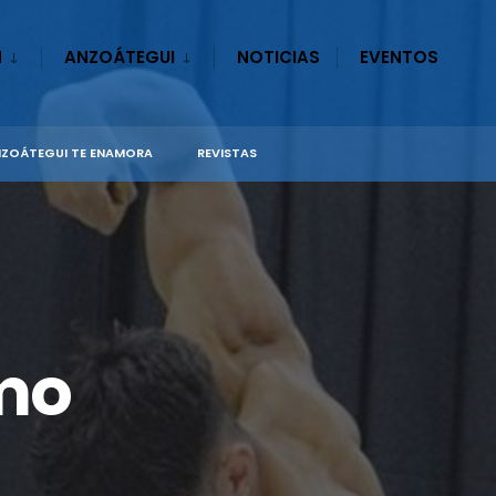
N
ANZOÁTEGUI
NOTICIAS
EVENTOS
ZOÁTEGUI TE ENAMORA
REVISTAS
smo