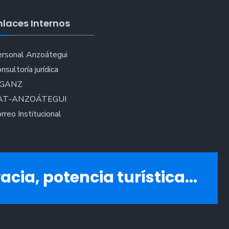
nlaces Internos
rsonal Anzoátegui
nsultoría jurídica
IGANZ
AT-ANZOÁTEGUI
rreo Institucional
acia, potencia turística...