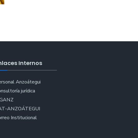
nlaces Internos
rsonal Anzoátegui
nsultoría jurídica
IGANZ
AT-ANZOÁTEGUI
rreo Institucional