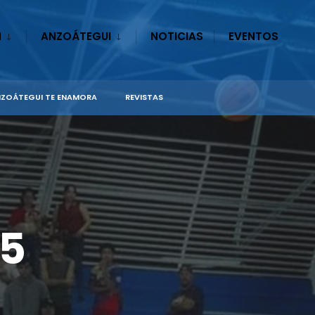
N
ANZOÁTEGUI
NOTICIAS
EVENTOS
ZOÁTEGUI TE ENAMORA
REVISTAS
X5